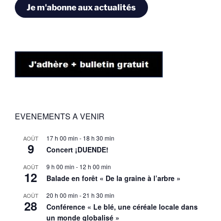
Je m'abonne aux actualités
EVENEMENTS A VENIR
17 h 00 min
-
18 h 30 min
AOÛT
9
Concert ¡DUENDE!
9 h 00 min
-
12 h 00 min
AOÛT
12
Balade en forêt « De la graine à l’arbre »
20 h 00 min
-
21 h 30 min
AOÛT
28
Conférence « Le blé, une céréale locale dans
un monde globalisé »