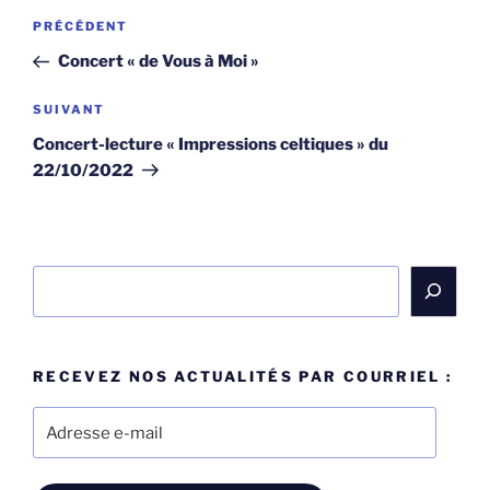
Navigation
Article
PRÉCÉDENT
de
précédent
Concert « de Vous à Moi »
l’article
Article
SUIVANT
suivant
Concert-lecture « Impressions celtiques » du
22/10/2022
Rechercher
RECEVEZ NOS ACTUALITÉS PAR COURRIEL :
Adresse
e-
mail