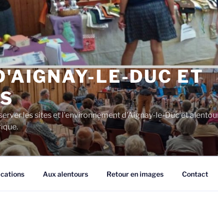
D'AIGNAY-LE-DUC ET
S
server les sites et l'environnement d'Aignay-le-Duc et alentou
rique.
ications
Aux alentours
Retour en images
Contact