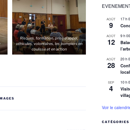
EVENEMENT
17 h 
AOÛT
9
Conc
9 h 0
AOÛT
Risques, formation, prise d’appel,
12
Balad
e
véhicules, volontaires, les pompiers en
l’arb
coulisse et en action
20 h 
AOÛT
28
Conf
loca
10 h 
SEP
4
Visit
villa
IMAGES
Voir le calendri
CATÉGORIES