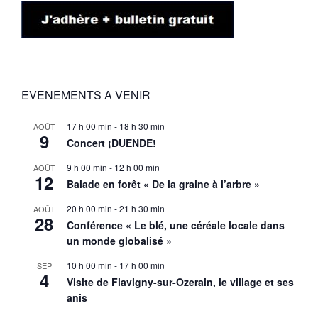
EVENEMENTS A VENIR
17 h 00 min
-
18 h 30 min
AOÛT
9
Concert ¡DUENDE!
9 h 00 min
-
12 h 00 min
AOÛT
12
Balade en forêt « De la graine à l’arbre »
20 h 00 min
-
21 h 30 min
AOÛT
28
Conférence « Le blé, une céréale locale dans
un monde globalisé »
10 h 00 min
-
17 h 00 min
SEP
4
Visite de Flavigny-sur-Ozerain, le village et ses
anis