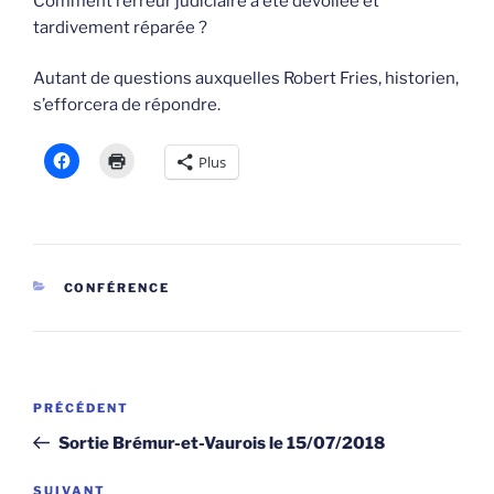
Comment l’erreur judiciaire a été dévoilée et
tardivement réparée ?
Autant de questions auxquelles Robert Fries, historien,
s’efforcera de répondre.
Plus
CATÉGORIES
CONFÉRENCE
Navigation
Article
PRÉCÉDENT
de
précédent
Sortie Brémur-et-Vaurois le 15/07/2018
l’article
Article
SUIVANT