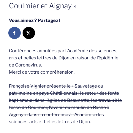
Coulmier et Aignay »
Vous aimez ? Partagez !
Conférences annulées par l’Académie des sciences,
arts et belles lettres de Dijon en raison de l’épidémie
de Coronavirus.
Merci de votre compréhension.
Françoise Vignier présente le « Sauvetage du
patrimoine en pays Châtillonnais : le retour des fonts
baptismaux dans l’église de Beaunotte, les travaux à la
fosse de Coulmier, l’avenir du moulin de Roche à
Aignay » dans sa conférence à l’Académie des
sciences, arts et belles lettres de Dijon.