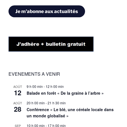
mail
Je m'abonne aux actualités
EVENEMENTS A VENIR
9 h 00 min
-
12 h 00 min
AOÛT
12
Balade en forêt « De la graine à l’arbre »
20 h 00 min
-
21 h 30 min
AOÛT
28
Conférence « Le blé, une céréale locale dans
un monde globalisé »
10 h 00 min
-
17 h 00 min
SEP