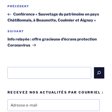
Navigation
Article
PRÉCÉDENT
de
précédent
Conférence « Sauvetage du patrimoine en pays
l’article
Châtillonnais, à Beaunotte, Coulmier et Aignay »
Article
SUIVANT
suivant
Info relayée : offre gracieuse d’écrans protection
Coronavirus
Rechercher
RECEVEZ NOS ACTUALITÉS PAR COURRIEL :
Adresse
e-