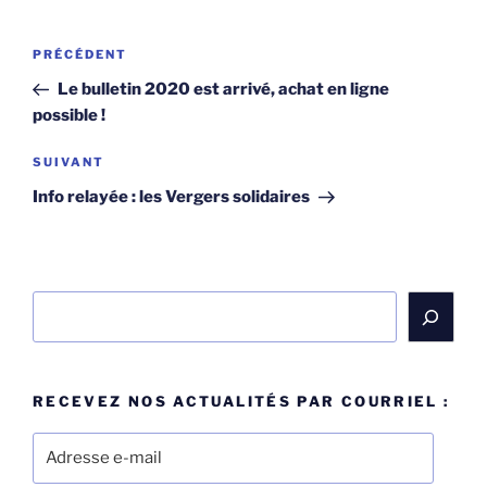
Navigation
Article
PRÉCÉDENT
de
précédent
Le bulletin 2020 est arrivé, achat en ligne
l’article
possible !
Article
SUIVANT
suivant
Info relayée : les Vergers solidaires
Rechercher
RECEVEZ NOS ACTUALITÉS PAR COURRIEL :
Adresse
e-