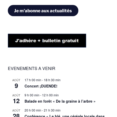
mail
Je m'abonne aux actualités
EVENEMENTS A VENIR
17 h 00 min
-
18 h 30 min
AOÛT
9
Concert ¡DUENDE!
9 h 00 min
-
12 h 00 min
AOÛT
12
Balade en forêt « De la graine à l’arbre »
20 h 00 min
-
21 h 30 min
AOÛT
28
Conférence « Le blé, une céréale locale dans