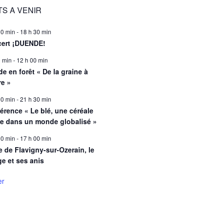
S A VENIR
00 min
-
18 h 30 min
ert ¡DUENDE!
0 min
-
12 h 00 min
e en forêt « De la graine à
re »
00 min
-
21 h 30 min
érence « Le blé, une céréale
le dans un monde globalisé »
00 min
-
17 h 00 min
e de Flavigny-sur-Ozerain, le
ge et ses anis
er