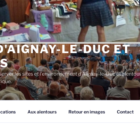
D'AIGNAY-LE-DUC ET
S
server les sites et l'environnement d'Aignay-le-Duc et alentou
rique.
ications
Aux alentours
Retour en images
Contact