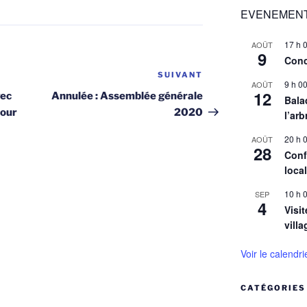
EVENEMENT
17 h 
AOÛT
9
Conc
SUIVANT
Article
9 h 0
AOÛT
suivant
12
vec
Annulée : Assemblée générale
Balad
pour
2020
l’arb
20 h 
AOÛT
28
Conf
loca
10 h 
SEP
4
Visit
villa
Voir le calendri
CATÉGORIES