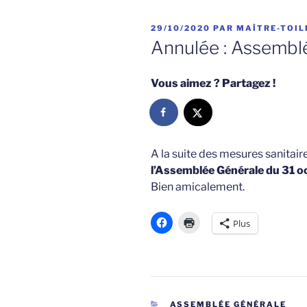
PUBLIÉ
29/10/2020
PAR
MAÎTRE-TOIL
LE
Annulée : Assembl
Vous aimez ? Partagez !
A la suite des mesures sanitai
l’Assemblée Générale du 31 oc
Bien amicalement.
Plus
CATÉGORIES
ASSEMBLÉE GÉNÉRALE