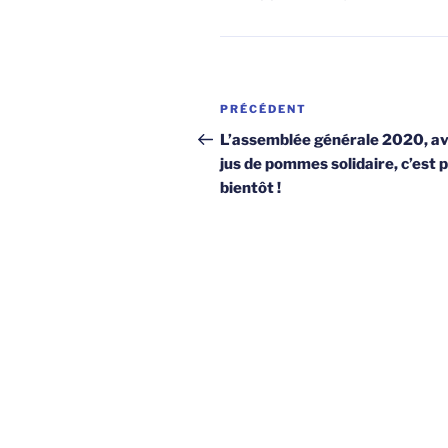
Navigation
Article
PRÉCÉDENT
de
précédent
L’assemblée générale 2020, a
jus de pommes solidaire, c’est 
l’article
bientôt !