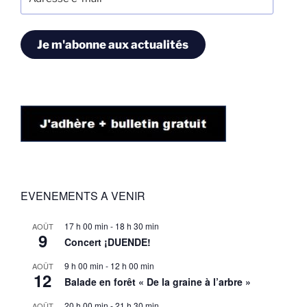
e-
mail
Je m'abonne aux actualités
EVENEMENTS A VENIR
17 h 00 min
-
18 h 30 min
AOÛT
9
Concert ¡DUENDE!
9 h 00 min
-
12 h 00 min
AOÛT
12
Balade en forêt « De la graine à l’arbre »
20 h 00 min
-
21 h 30 min
AOÛT