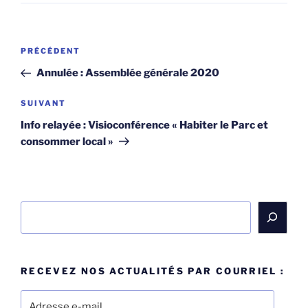
Navigation
Article
PRÉCÉDENT
de
précédent
Annulée : Assemblée générale 2020
l’article
Article
SUIVANT
suivant
Info relayée : Visioconférence « Habiter le Parc et
consommer local »
Rechercher
RECEVEZ NOS ACTUALITÉS PAR COURRIEL :
Adresse