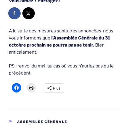
Vous aimez ? Partagez !
A la suite des mesures sanitaires annoncées, nous
vous informons que
l’Assemblée Générale du 31
octobre prochain ne pourra pas se tenir.
Bien
amicalement.
PS : renvoi du mail au cas où vous n’auriez pas eu le
précédent.
Plus
CATÉGORIES
ASSEMBLÉE GÉNÉRALE