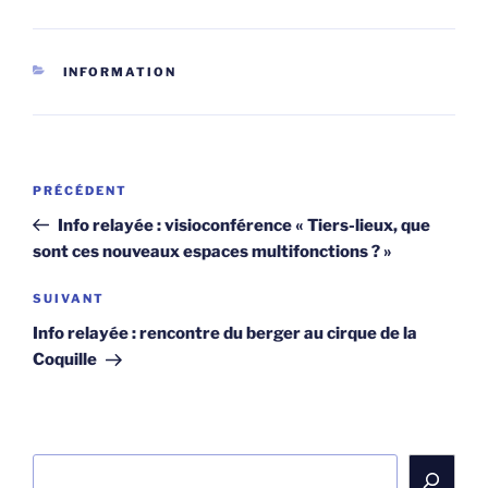
CATÉGORIES
INFORMATION
Navigation
Article
PRÉCÉDENT
de
précédent
Info relayée : visioconférence « Tiers-lieux, que
l’article
sont ces nouveaux espaces multifonctions ? »
Article
SUIVANT
suivant
Info relayée : rencontre du berger au cirque de la
Coquille
Rechercher