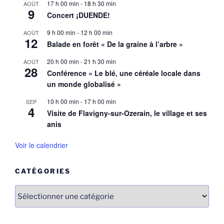
17 h 00 min
-
18 h 30 min
AOÛT
9
Concert ¡DUENDE!
9 h 00 min
-
12 h 00 min
AOÛT
12
Balade en forêt « De la graine à l’arbre »
20 h 00 min
-
21 h 30 min
AOÛT
28
Conférence « Le blé, une céréale locale dans
un monde globalisé »
10 h 00 min
-
17 h 00 min
SEP
4
Visite de Flavigny-sur-Ozerain, le village et ses
anis
Voir le calendrier
CATÉGORIES
Catégories