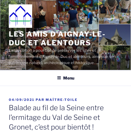
Aller
au
contenu
principal
LES AMIS D'AIGNAY-LE-
DUC ET ALENTOURS
L'association a pour but de préserver les sites et
l'environnement d'Aignay-le-Duc et alentours, ainsi que son
patrimoine naturel, archéologique et historique.
Menu
PUBLIÉ
04/09/2021
PAR
MAÎTRE-TOILE
LE
Balade au fil de la Seine entre
l’ermitage du Val de Seine et
Gronet, c’est pour bientôt !