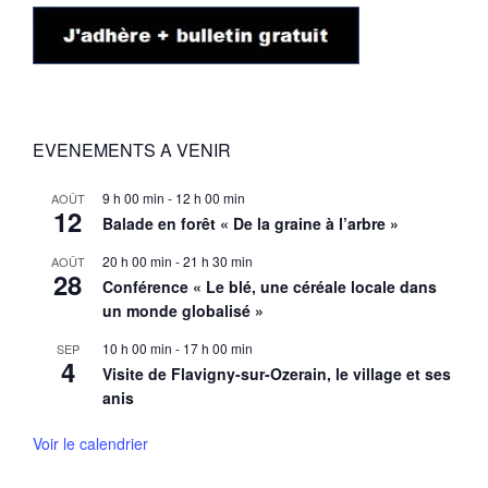
EVENEMENTS A VENIR
9 h 00 min
-
12 h 00 min
AOÛT
12
Balade en forêt « De la graine à l’arbre »
20 h 00 min
-
21 h 30 min
AOÛT
28
Conférence « Le blé, une céréale locale dans
un monde globalisé »
10 h 00 min
-
17 h 00 min
SEP
4
Visite de Flavigny-sur-Ozerain, le village et ses
anis
Voir le calendrier