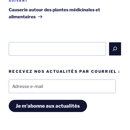
Article
SUIVANT
suivant
Causerie autour des plantes médicinales et
alimentaires
Rechercher
RECEVEZ NOS ACTUALITÉS PAR COURRIEL :
Adresse
e-
mail
Je m'abonne aux actualités