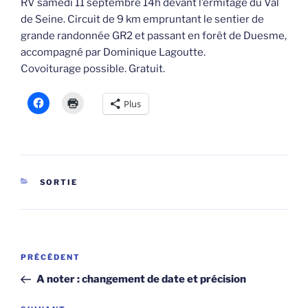
RV samedi 11 septembre 14h devant l’ermitage du Val
de Seine. Circuit de 9 km empruntant le sentier de
grande randonnée GR2 et passant en forêt de Duesme,
accompagné par Dominique Lagoutte.
Covoiturage possible. Gratuit.
Plus
CATÉGORIES
SORTIE
Navigation
Article
PRÉCÉDENT
de
précédent
A noter : changement de date et précision
l’article