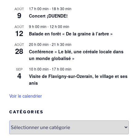
17 h 00 min
-
18 h 30 min
AOÛT
9
Concert ¡DUENDE!
9 h 00 min
-
12 h 00 min
AOÛT
12
Balade en forêt « De la graine à l’arbre »
20 h 00 min
-
21 h 30 min
AOÛT
28
Conférence « Le blé, une céréale locale dans
un monde globalisé »
10 h 00 min
-
17 h 00 min
SEP
4
Visite de Flavigny-sur-Ozerain, le village et ses
anis
Voir le calendrier
CATÉGORIES
Catégories