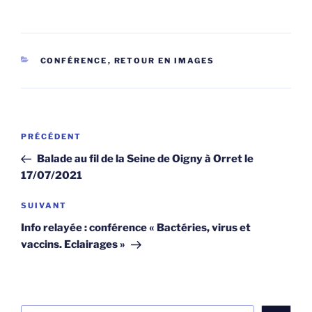
CATÉGORIES
CONFÉRENCE
,
RETOUR EN IMAGES
Navigation
Article
PRÉCÉDENT
de
précédent
Balade au fil de la Seine de Oigny à Orret le
l’article
17/07/2021
Article
SUIVANT
suivant
Info relayée : conférence « Bactéries, virus et
vaccins. Eclairages »