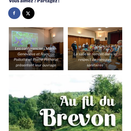
Vous aimez ? Partagez !
Les conférenciers Marie-
Geneviève et François
La salle se remplit dans le
Poillotte et Pierre Potherat
respect de mesures
présentent leur ouvrage
sanitaires