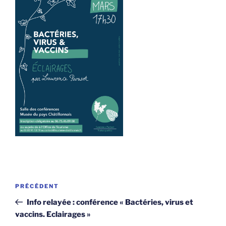
Navigation
Article
PRÉCÉDENT
de
précédent
Info relayée : conférence « Bactéries, virus et
l’article
vaccins. Eclairages »