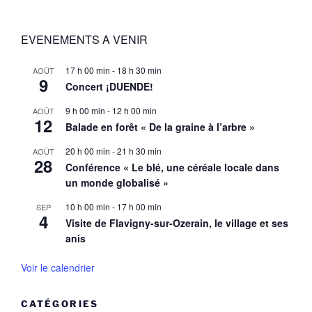
EVENEMENTS A VENIR
17 h 00 min
-
18 h 30 min
AOÛT
9
Concert ¡DUENDE!
9 h 00 min
-
12 h 00 min
AOÛT
12
Balade en forêt « De la graine à l’arbre »
20 h 00 min
-
21 h 30 min
AOÛT
28
Conférence « Le blé, une céréale locale dans
un monde globalisé »
10 h 00 min
-
17 h 00 min
SEP
4
Visite de Flavigny-sur-Ozerain, le village et ses
anis
Voir le calendrier
CATÉGORIES