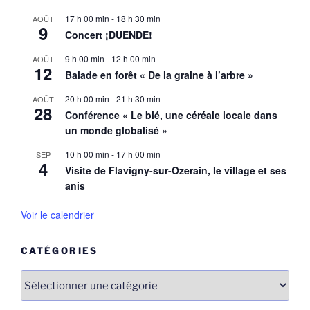
17 h 00 min
-
18 h 30 min
AOÛT
9
Concert ¡DUENDE!
9 h 00 min
-
12 h 00 min
AOÛT
12
Balade en forêt « De la graine à l’arbre »
20 h 00 min
-
21 h 30 min
AOÛT
28
Conférence « Le blé, une céréale locale dans
un monde globalisé »
10 h 00 min
-
17 h 00 min
SEP
4
Visite de Flavigny-sur-Ozerain, le village et ses
anis
Voir le calendrier
CATÉGORIES
Catégories