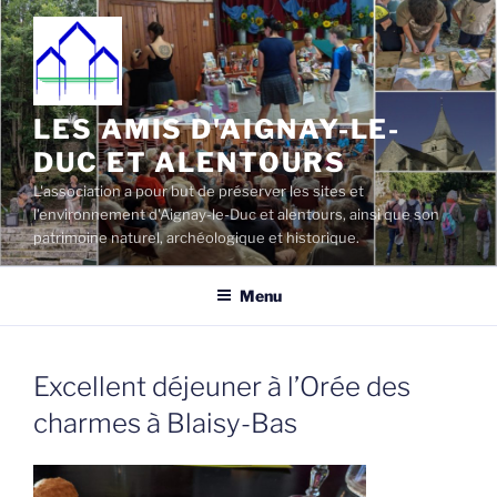
Aller
au
contenu
principal
LES AMIS D'AIGNAY-LE-
DUC ET ALENTOURS
L'association a pour but de préserver les sites et
l'environnement d'Aignay-le-Duc et alentours, ainsi que son
patrimoine naturel, archéologique et historique.
Menu
Excellent déjeuner à l’Orée des
charmes à Blaisy-Bas