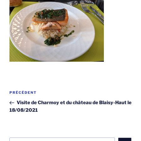
Navigation
Article
PRÉCÉDENT
de
précédent
Visite de Charmoy et du château de Blaisy-Haut le
l’article
18/08/2021