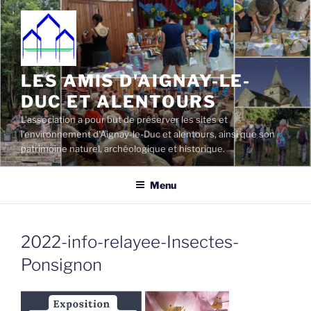
Aller
au
contenu
principal
LES AMIS D'AIGNAY-LE-
DUC ET ALENTOURS
L'association a pour but de préserver les sites et
l'environnement d'Aignay-le-Duc et alentours, ainsi que son
patrimoine naturel, archéologique et historique.
Menu
2022-info-relayee-Insectes-
Ponsignon