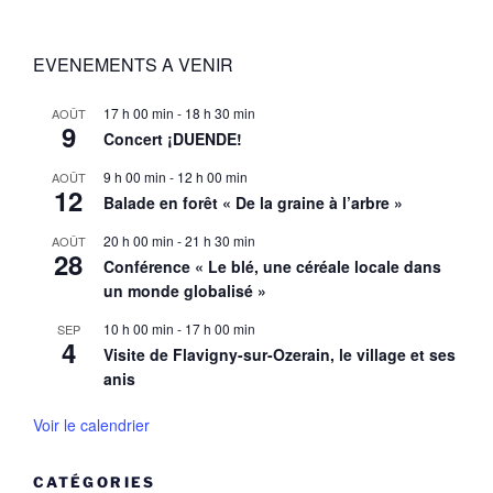
EVENEMENTS A VENIR
17 h 00 min
-
18 h 30 min
AOÛT
9
Concert ¡DUENDE!
9 h 00 min
-
12 h 00 min
AOÛT
12
Balade en forêt « De la graine à l’arbre »
20 h 00 min
-
21 h 30 min
AOÛT
28
Conférence « Le blé, une céréale locale dans
un monde globalisé »
10 h 00 min
-
17 h 00 min
SEP
4
Visite de Flavigny-sur-Ozerain, le village et ses
anis
Voir le calendrier
CATÉGORIES