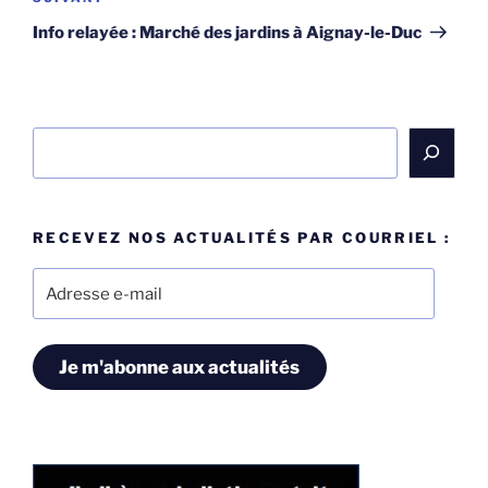
suivant
Info relayée : Marché des jardins à Aignay-le-Duc
Rechercher
RECEVEZ NOS ACTUALITÉS PAR COURRIEL :
Adresse
e-
mail
Je m'abonne aux actualités