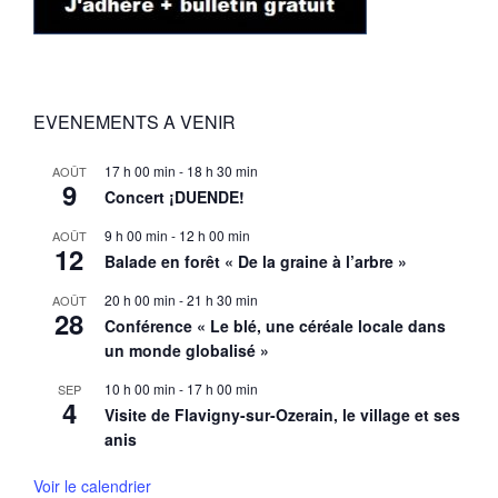
EVENEMENTS A VENIR
17 h 00 min
-
18 h 30 min
AOÛT
9
Concert ¡DUENDE!
9 h 00 min
-
12 h 00 min
AOÛT
12
Balade en forêt « De la graine à l’arbre »
20 h 00 min
-
21 h 30 min
AOÛT
28
Conférence « Le blé, une céréale locale dans
un monde globalisé »
10 h 00 min
-
17 h 00 min
SEP
4
Visite de Flavigny-sur-Ozerain, le village et ses
anis
Voir le calendrier