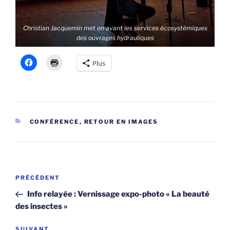
Christian Jacquemin met en avant les services écosystémiques
des ouvrages hydrauliques
Plus
CATÉGORIES
CONFÉRENCE
,
RETOUR EN IMAGES
Navigation
Article
PRÉCÉDENT
de
précédent
Info relayée : Vernissage expo-photo « La beauté
l’article
des insectes »
Article
SUIVANT