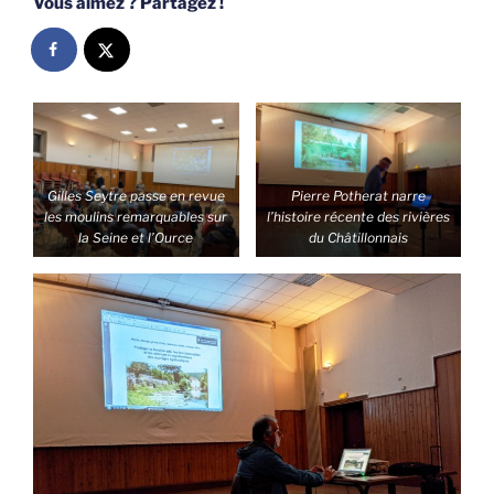
Vous aimez ? Partagez !
Gilles Seytre passe en revue
Pierre Potherat narre
les moulins remarquables sur
l’histoire récente des rivières
la Seine et l’Ource
du Châtillonnais