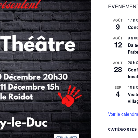
EVENEMENT
17 h 
AOÛT
9
Conc
9 h 0
AOÛT
12
Balad
l’arb
20 h 
AOÛT
28
Conf
loca
10 h 
SEP
4
Visit
villa
Voir le calendri
CATÉGORIES