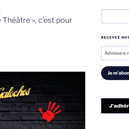
E
Rechercher
é Théâtre », c’est pour
RECEVEZ NOS
Adresse
e-
mail
Je m'abon