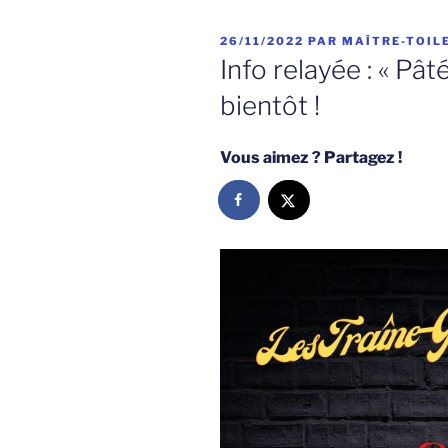
PUBLIÉ
26/11/2022
PAR
MAÎTRE-TOIL
LE
Info relayée : « Pât
bientôt !
Vous aimez ? Partagez !