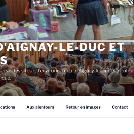
D'AIGNAY-LE-DUC ET
S
server les sites et l'environnement d'Aignay-le-Duc et alentou
rique.
ications
Aux alentours
Retour en images
Contact