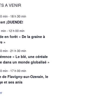
S A VENIR
00 min
-
18 h 30 min
ert ¡DUENDE!
0 min
-
12 h 00 min
e en forêt « De la graine à
re »
00 min
-
21 h 30 min
érence « Le blé, une céréale
le dans un monde globalisé »
00 min
-
17 h 00 min
e de Flavigny-sur-Ozerain, le
ge et ses anis
er