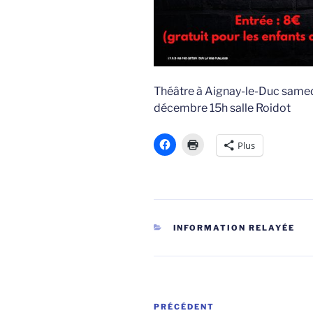
Théâtre à Aignay-le-Duc same
décembre 15h salle Roidot
Plus
CATÉGORIES
INFORMATION RELAYÉE
Navigation
Article
PRÉCÉDENT