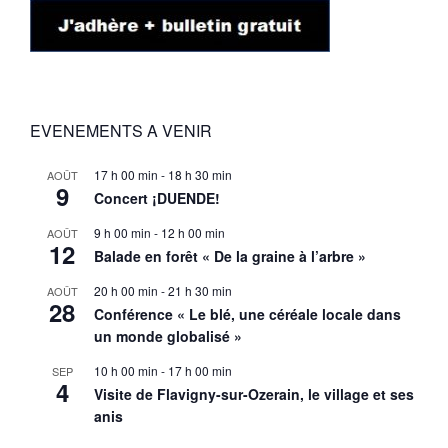
EVENEMENTS A VENIR
17 h 00 min
-
18 h 30 min
AOÛT
9
Concert ¡DUENDE!
9 h 00 min
-
12 h 00 min
AOÛT
12
Balade en forêt « De la graine à l’arbre »
20 h 00 min
-
21 h 30 min
AOÛT
28
Conférence « Le blé, une céréale locale dans
un monde globalisé »
10 h 00 min
-
17 h 00 min
SEP
4
Visite de Flavigny-sur-Ozerain, le village et ses
anis