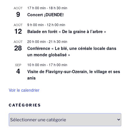
17 h 00 min
-
18 h 30 min
AOÛT
9
Concert ¡DUENDE!
9 h 00 min
-
12 h 00 min
AOÛT
12
Balade en forêt « De la graine à l’arbre »
20 h 00 min
-
21 h 30 min
AOÛT
28
Conférence « Le blé, une céréale locale dans
un monde globalisé »
10 h 00 min
-
17 h 00 min
SEP
4
Visite de Flavigny-sur-Ozerain, le village et ses
anis
Voir le calendrier
CATÉGORIES
Catégories