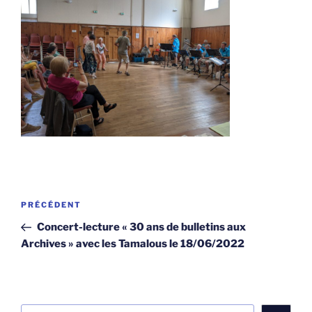
Navigation
Article
PRÉCÉDENT
de
précédent
Concert-lecture « 30 ans de bulletins aux
l’article
Archives » avec les Tamalous le 18/06/2022