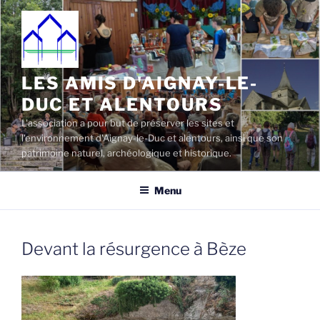
Aller
au
contenu
principal
LES AMIS D'AIGNAY-LE-
DUC ET ALENTOURS
L'association a pour but de préserver les sites et
l'environnement d'Aignay-le-Duc et alentours, ainsi que son
patrimoine naturel, archéologique et historique.
Menu
Devant la résurgence à Bèze