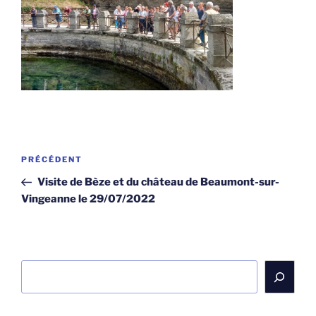
Navigation
Article
PRÉCÉDENT
de
précédent
Visite de Bèze et du château de Beaumont-sur-
l’article
Vingeanne le 29/07/2022
Rechercher