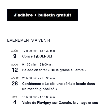
EVENEMENTS A VENIR
17 h 00 min
-
18 h 30 min
AOÛT
9
Concert ¡DUENDE!
9 h 00 min
-
12 h 00 min
AOÛT
12
Balade en forêt « De la graine à l’arbre »
20 h 00 min
-
21 h 30 min
AOÛT
28
Conférence « Le blé, une céréale locale dans
un monde globalisé »
10 h 00 min
-
17 h 00 min
SEP
4
Visite de Flavigny-sur-Ozerain, le village et ses