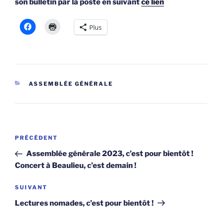
son bulletin par la poste en suivant
ce lien
Plus
CATÉGORIES
ASSEMBLÉE GÉNÉRALE
Navigation
Article
PRÉCÉDENT
de
précédent
Assemblée générale 2023, c’est pour bientôt !
l’article
Concert à Beaulieu, c’est demain !
Article
SUIVANT
suivant
Lectures nomades, c’est pour bientôt !