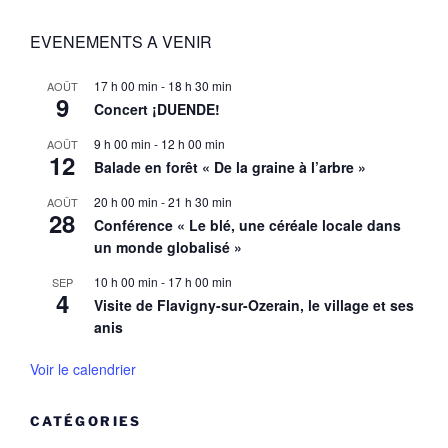
EVENEMENTS A VENIR
17 h 00 min
-
18 h 30 min
AOÛT
9
Concert ¡DUENDE!
9 h 00 min
-
12 h 00 min
AOÛT
12
Balade en forêt « De la graine à l’arbre »
20 h 00 min
-
21 h 30 min
AOÛT
28
Conférence « Le blé, une céréale locale dans
un monde globalisé »
10 h 00 min
-
17 h 00 min
SEP
4
Visite de Flavigny-sur-Ozerain, le village et ses
anis
Voir le calendrier
CATÉGORIES