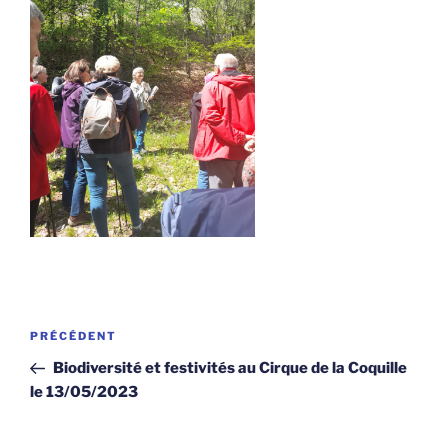
Navigation
Article
PRÉCÉDENT
de
précédent
Biodiversité et festivités au Cirque de la Coquille
l’article
le 13/05/2023