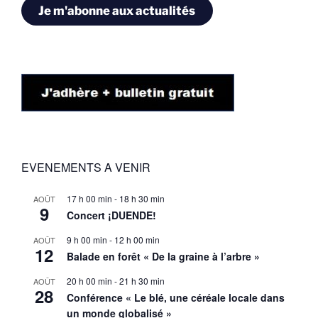
Je m'abonne aux actualités
EVENEMENTS A VENIR
17 h 00 min
-
18 h 30 min
AOÛT
9
Concert ¡DUENDE!
9 h 00 min
-
12 h 00 min
AOÛT
12
Balade en forêt « De la graine à l’arbre »
20 h 00 min
-
21 h 30 min
AOÛT
28
Conférence « Le blé, une céréale locale dans
un monde globalisé »