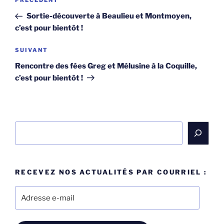
Article
PRÉCÉDENT
de
précédent
Sortie-découverte à Beaulieu et Montmoyen,
l’article
c’est pour bientôt !
Article
SUIVANT
suivant
Rencontre des fées Greg et Mélusine à la Coquille,
c’est pour bientôt !
Rechercher
RECEVEZ NOS ACTUALITÉS PAR COURRIEL :
Adresse
e-
mail