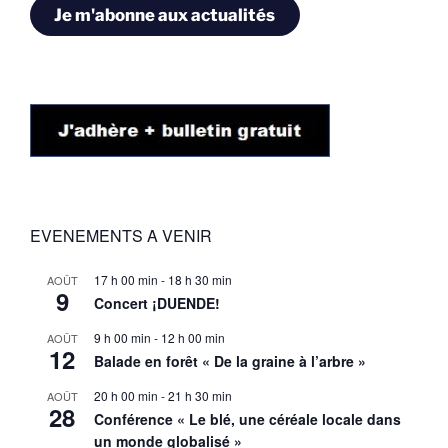
Je m'abonne aux actualités
EVENEMENTS A VENIR
17 h 00 min
-
18 h 30 min
AOÛT
9
Concert ¡DUENDE!
9 h 00 min
-
12 h 00 min
AOÛT
12
Balade en forêt « De la graine à l’arbre »
20 h 00 min
-
21 h 30 min
AOÛT
28
Conférence « Le blé, une céréale locale dans
un monde globalisé »