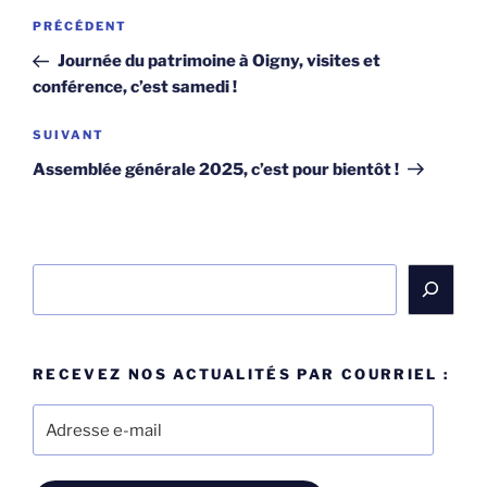
Navigation
Article
PRÉCÉDENT
de
précédent
Journée du patrimoine à Oigny, visites et
l’article
conférence, c’est samedi !
Article
SUIVANT
suivant
Assemblée générale 2025, c’est pour bientôt !
Rechercher
RECEVEZ NOS ACTUALITÉS PAR COURRIEL :
Adresse
e-
mail