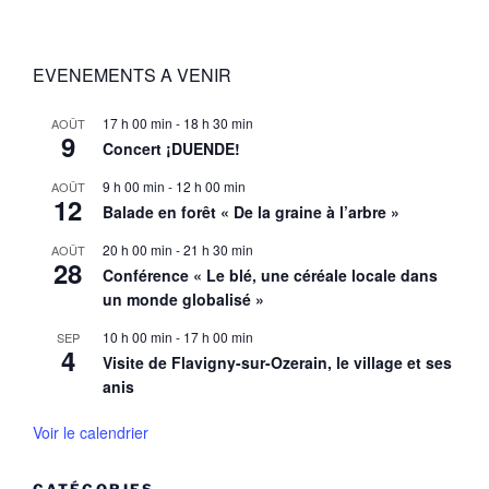
EVENEMENTS A VENIR
17 h 00 min
-
18 h 30 min
AOÛT
9
Concert ¡DUENDE!
9 h 00 min
-
12 h 00 min
AOÛT
12
Balade en forêt « De la graine à l’arbre »
20 h 00 min
-
21 h 30 min
AOÛT
28
Conférence « Le blé, une céréale locale dans
un monde globalisé »
10 h 00 min
-
17 h 00 min
SEP
4
Visite de Flavigny-sur-Ozerain, le village et ses
anis
Voir le calendrier
CATÉGORIES