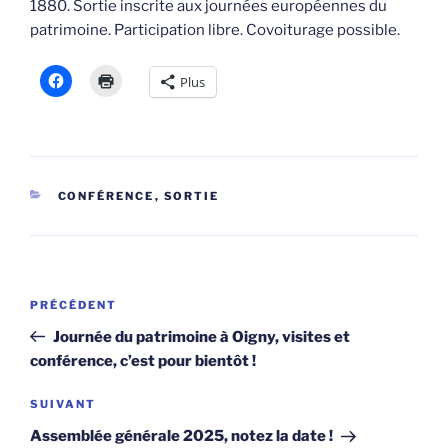
1880. Sortie inscrite aux journées européennes du
patrimoine. Participation libre. Covoiturage possible.
Plus
CATÉGORIES
CONFÉRENCE
,
SORTIE
Navigation
Article
PRÉCÉDENT
de
précédent
Journée du patrimoine à Oigny, visites et
l’article
conférence, c’est pour bientôt !
Article
SUIVANT
suivant
Assemblée générale 2025, notez la date !