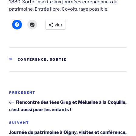
1880. Sortie inscrite aux journées européennes du
patrimoine. Entrée libre. Covoiturage possible.
Plus
CATÉGORIES
CONFÉRENCE
,
SORTIE
Navigation
Article
PRÉCÉDENT
de
précédent
Rencontre des fées Greg et Mélusine à la Coquille,
l’article
c’est aussi pour les enfants !
Article
SUIVANT
suivant
Journée du patrimoine à Oigny, visites et conférence,