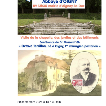
e
m
e
n
t
s
20 septembre 2025 à 13 h 30 min