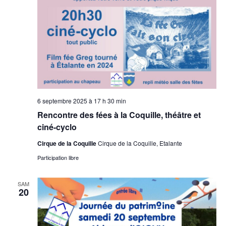
a
g
v
t
a
è
e
n
t
.
e
i
m
o
e
n
n
d
t
6 septembre 2025 à 17 h 30 min
e
Rencontre des fées à la Coquille, théâtre et
v
ciné-cyclo
u
Cirque de la Coquille
Cirque de la Coquille, Etalante
e
Participation libre
s
É
SAM
v
20
è
n