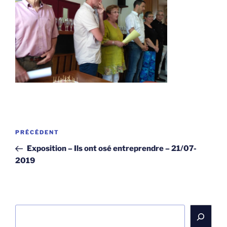
Navigation
Article
PRÉCÉDENT
de
précédent
Exposition – Ils ont osé entreprendre – 21/07-
l’article
2019
Rechercher