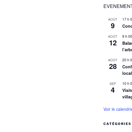
EVENEMENT
17 h 
AOÛT
9
Conc
9 h 0
AOÛT
12
Balad
l’arb
20 h 
AOÛT
28
Conf
loca
10 h 
SEP
4
Visit
villa
Voir le calendri
CATÉGORIES