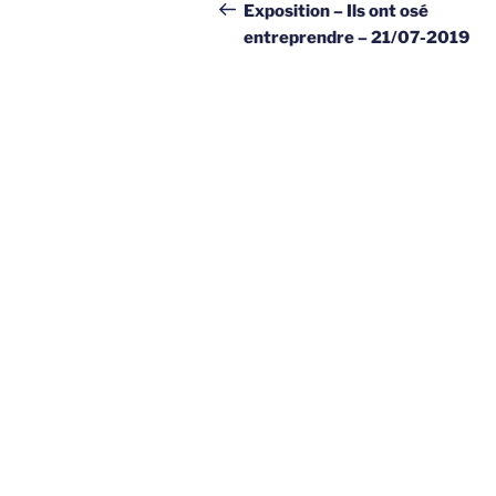
de
précédent
Exposition – Ils ont osé
entreprendre – 21/07-2019
l’article