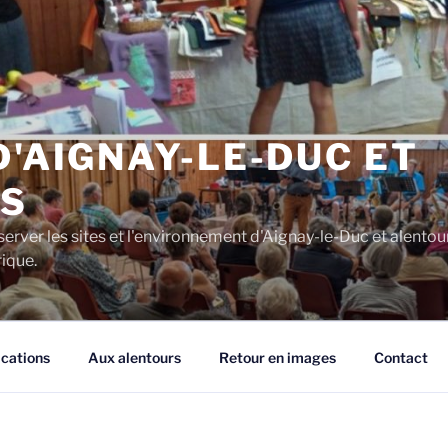
D'AIGNAY-LE-DUC ET
S
server les sites et l'environnement d'Aignay-le-Duc et alentou
rique.
ications
Aux alentours
Retour en images
Contact