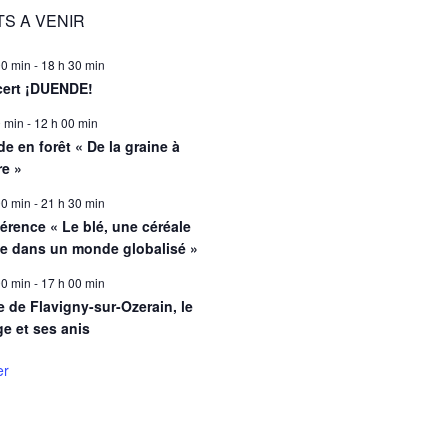
S A VENIR
00 min
-
18 h 30 min
ert ¡DUENDE!
0 min
-
12 h 00 min
e en forêt « De la graine à
re »
00 min
-
21 h 30 min
érence « Le blé, une céréale
le dans un monde globalisé »
00 min
-
17 h 00 min
e de Flavigny-sur-Ozerain, le
ge et ses anis
er