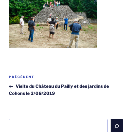
Navigation
Article
PRÉCÉDENT
de
précédent
Visite du Château du Pailly et des jardins de
l’article
Cohons le 2/08/2019
Rechercher