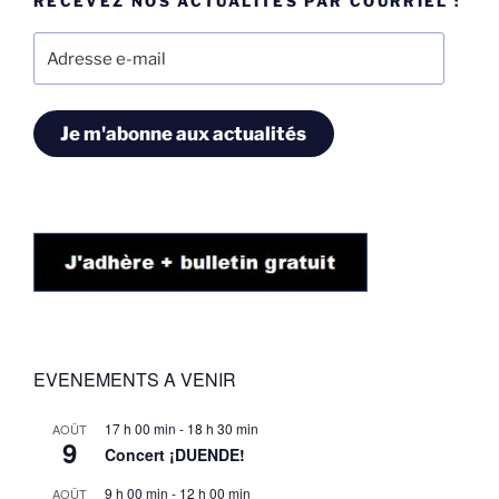
RECEVEZ NOS ACTUALITÉS PAR COURRIEL :
Adresse
e-
mail
Je m'abonne aux actualités
EVENEMENTS A VENIR
17 h 00 min
-
18 h 30 min
AOÛT
9
Concert ¡DUENDE!
9 h 00 min
-
12 h 00 min
AOÛT