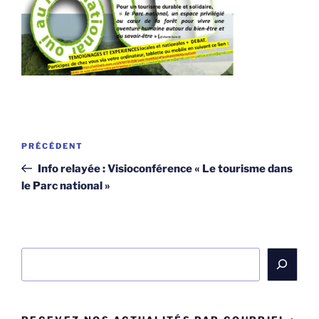
Navigation
Article
PRÉCÉDENT
de
précédent
Info relayée : Visioconférence « Le tourisme dans
l’article
le Parc national »
Rechercher