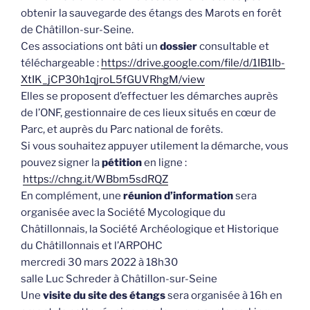
obtenir la sauvegarde des étangs des Marots en forêt
de Châtillon-sur-Seine.
Ces associations ont bâti un
dossier
consultable et
téléchargeable :
https://drive.google.com/file/d/1IB1Ib-
XtIK_jCP30h1qjroL5fGUVRhgM/view
Elles se proposent d’effectuer les démarches auprès
de l’ONF, gestionnaire de ces lieux situés en cœur de
Parc, et auprès du Parc national de forêts.
Si vous souhaitez appuyer utilement la démarche, vous
pouvez signer la
pétition
en ligne :
https://chng.it/WBbm5sdRQZ
En complément, une
réunion d’information
sera
organisée avec la Société Mycologique du
Châtillonnais, la Société Archéologique et Historique
du Châtillonnais et l’ARPOHC
mercredi 30 mars 2022 à 18h30
salle Luc Schreder à Châtillon-sur-Seine
Une
visite du site des étangs
sera organisée à 16h en