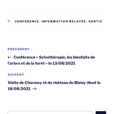
CATÉGORIES
CONFÉRENCE
,
INFORMATION RELAYÉE
,
SORTIE
Navigation
Article
PRÉCÉDENT
de
précédent
Conférence « Sylvothérapie, les bienfaits de
l’article
l’arbre et de la forêt » le 13/08/2021
Article
SUIVANT
suivant
Visite de Charmoy et du château de Blaisy-Haut le
18/08/2021
Rechercher