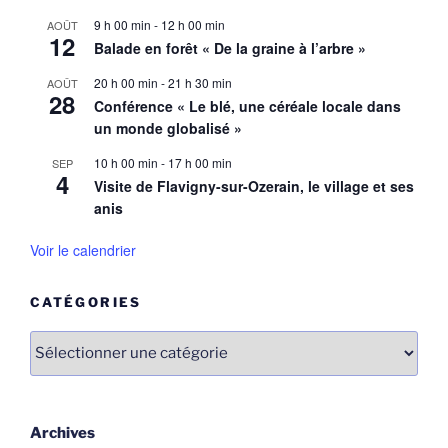
9 h 00 min
-
12 h 00 min
AOÛT
12
Balade en forêt « De la graine à l’arbre »
20 h 00 min
-
21 h 30 min
AOÛT
28
Conférence « Le blé, une céréale locale dans
un monde globalisé »
10 h 00 min
-
17 h 00 min
SEP
4
Visite de Flavigny-sur-Ozerain, le village et ses
anis
Voir le calendrier
CATÉGORIES
Catégories
Archives