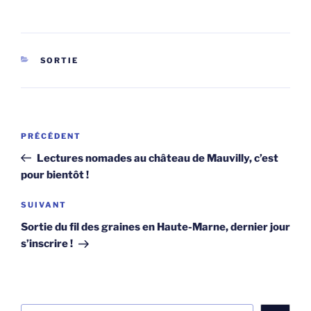
CATÉGORIES
SORTIE
Navigation
Article
PRÉCÉDENT
de
précédent
Lectures nomades au château de Mauvilly, c’est
l’article
pour bientôt !
Article
SUIVANT
suivant
Sortie du fil des graines en Haute-Marne, dernier jour
s’inscrire !