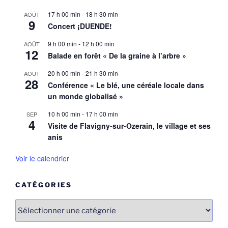
17 h 00 min
-
18 h 30 min
AOÛT
9
Concert ¡DUENDE!
9 h 00 min
-
12 h 00 min
AOÛT
12
Balade en forêt « De la graine à l’arbre »
20 h 00 min
-
21 h 30 min
AOÛT
28
Conférence « Le blé, une céréale locale dans
un monde globalisé »
10 h 00 min
-
17 h 00 min
SEP
4
Visite de Flavigny-sur-Ozerain, le village et ses
anis
Voir le calendrier
CATÉGORIES
Catégories