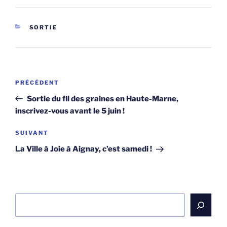
CATÉGORIES
SORTIE
Navigation
Article
PRÉCÉDENT
de
précédent
Sortie du fil des graines en Haute-Marne,
l’article
inscrivez-vous avant le 5 juin !
Article
SUIVANT
suivant
La Ville à Joie à Aignay, c’est samedi !
Rechercher