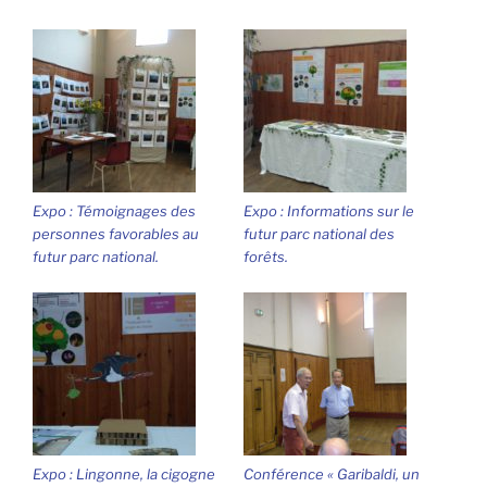
Expo : Témoignages des
Expo : Informations sur le
personnes favorables au
futur parc national des
futur parc national.
forêts.
Expo : Lingonne, la cigogne
Conférence « Garibaldi, un