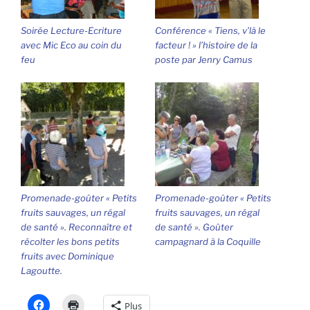
Soirée Lecture-Ecriture
Conférence « Tiens, v’là le
avec Mic Eco au coin du
facteur ! » l’histoire de la
feu
poste par Jenry Camus
Promenade-goûter « Petits
Promenade-goûter « Petits
fruits sauvages, un régal
fruits sauvages, un régal
de santé ». Reconnaître et
de santé ». Goûter
récolter les bons petits
campagnard à la Coquille
fruits avec Dominique
Lagoutte.
Plus