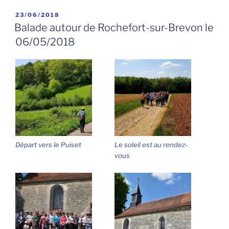
PUBLIÉ
23/06/2018
LE
Balade autour de Rochefort-sur-Brevon le
06/05/2018
Départ vers le Puiset
Le soleil est au rendez-
vous