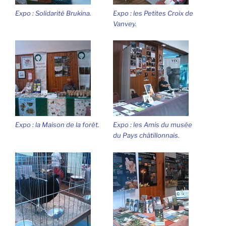
Expo : Solidarité Brukina.
Expo : les Petites Croix de
Vanvey.
Expo : la Maison de la forêt.
Expo : les Amis du musée
du Pays châtillonnais.