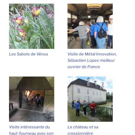
Les Sabots de Vénus
Visite de Métal Innovation,
Sébastien Lopes meilleur
ouvrier de France
Visite intéressante du
Le château et sa
haut-fourneau avec son
cressionnière