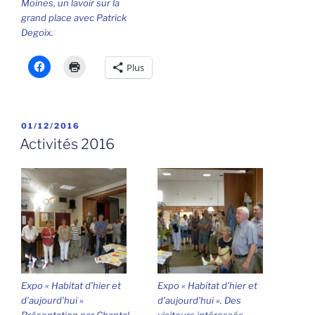
Moines, un lavoir sur la
grand place avec Patrick
Degoix.
Plus
PUBLIÉ
01/12/2016
LE
Activités 2016
Expo « Habitat d’hier et
Expo « Habitat d’hier et
d’aujourd’hui »
d’aujourd’hui ». Des
Présentation par Chantal
visiteurs intéressés