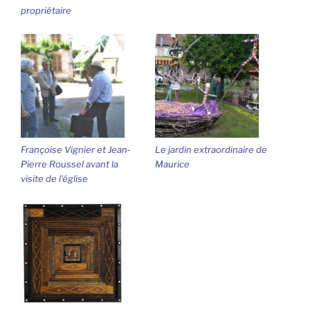
propriétaire
Françoise Vignier et Jean-
Le jardin extraordinaire de
Pierre Roussel avant la
Maurice
visite de l’église