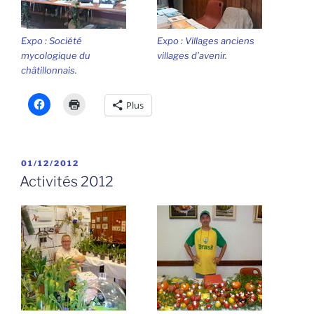
Expo : Société
Expo : Villages anciens
mycologique du
villages d’avenir.
châtillonnais.
Plus
PUBLIÉ
01/12/2012
LE
Activités 2012