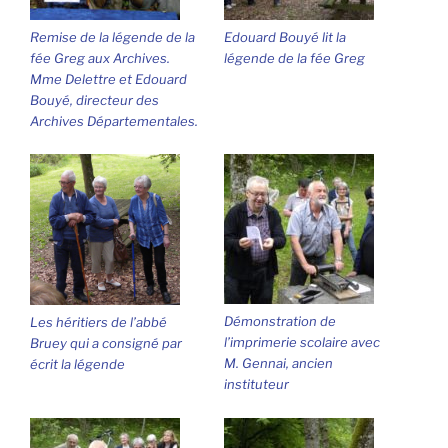
Remise de la légende de la
Edouard Bouyé lit la
fée Greg aux Archives.
légende de la fée Greg
Mme Delettre et Edouard
Bouyé, directeur des
Archives Départementales.
Démonstration de
Les héritiers de l’abbé
l’imprimerie scolaire avec
Bruey qui a consigné par
M. Gennai, ancien
écrit la légende
instituteur