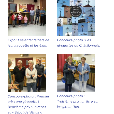
Expo : Les enfants fiers de
Concours-photo : Les
leur girouette et les élus.
girouettes du Châtillonnais.
Concours-photo :
Concours-photo. : Premier
Troisième prix : un livre sur
prix : une girouette !
les girouettes.
Deuxième prix : un repas
au « Sabot de Vénus ».