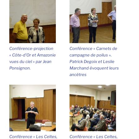
Conférence-projection
Conférence « Carnets de
« Côte-d’Or et Amazonie
campagne de poilus ».
vues du ciel » par Jean
Patrick Degoix et Leslie
Ponsignon.
Marchand évoquent leurs
ancêtres
Conférence « Les Celtes,
Conférence « Les Celtes,