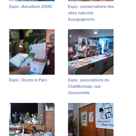
Expo : Aviculture 2000.
Expo : conservatoire des
sites naturels
bourguignons.
Expo : Osons le Parc.
Expo : associations du
Châtillonnais, vue
d’ensemble